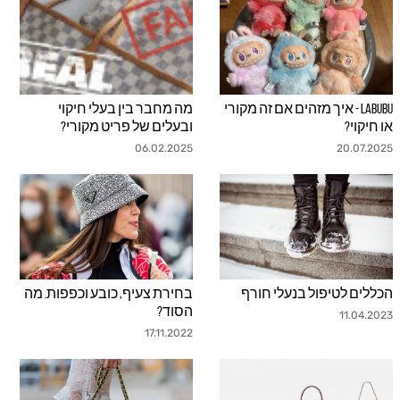
Labubu - איך מזהים אם זה מקורי
מה מחבר בין בעלי חיקוי
js.link_more
js.link_more
או חיקוי?
ובעלים של פריט מקורי?
20.07.2025
06.02.2025
הכללים לטיפול בנעלי חורף
בחירת צעיף, כובע וכפפות. מה
js.link_more
js.link_more
הסוד?
11.04.2023
17.11.2022