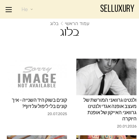
Selluxury
He
עמוד הראשי
בלוג
בלוג
ולנטינו גרוואני: המורשת של
קונים בשוק היד השנייה – איך
js.link_more
js.link_more
מעצב אופנה אגדי ולנטינו
קונים בלי ליפול על זיוף?
גרוואני: האייקון של אופנת
20.07.2025
היוקרה
20.01.2026