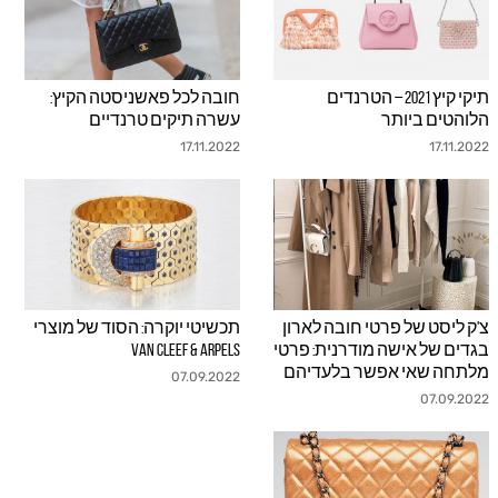
תיקי קיץ 2021 – הטרנדים
חובה לכל פאשניסטה הקיץ:
js.link_more
js.link_more
הלוהטים ביותר
עשרה תיקים טרנדיים
17.11.2022
17.11.2022
צ'ק ליסט של פרטי חובה לארון
תכשיטי יוקרה: הסוד של מוצרי
js.link_more
js.link_more
בגדים של אישה מודרנית: פרטי
VAN CLEEF & ARPELS
מלתחה שאי אפשר בלעדיהם
07.09.2022
07.09.2022