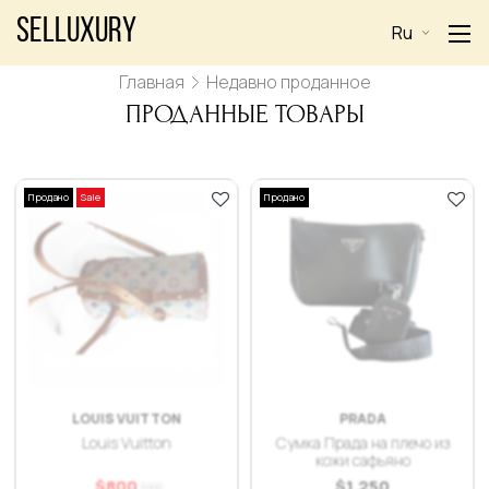
Selluxury
Ru
Главная
Недавно проданное
ПРОДАННЫЕ ТОВАРЫ
Продано
Sale
Продано
LOUIS VUITTON
PRADA
Louis Vuitton
Сумка Прада на плечо из
кожи сафьяно
$
800
$
1.250
$
900