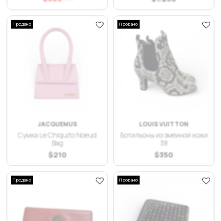
Продано
Продано
JACQUEMUS
LOUIS VUITTON
Сумка Le Chiquito Noeud
Ботильоны из змеиной кожи
Bag
38
$
210
$
350
Продано
Продано