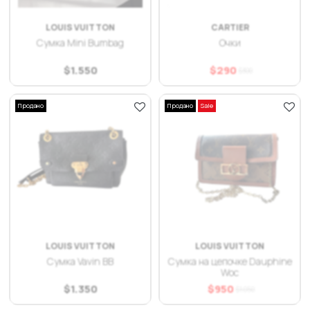
LOUIS VUITTON
CARTIER
Сумка Mini Bumbag
Очки
$
1.550
$
290
$
300
Продано
Продано
Sale
LOUIS VUITTON
LOUIS VUITTON
Сумка Vavin BB
Сумка на цепочке Dauphine
Woc
$
1.350
$
950
$
1.050