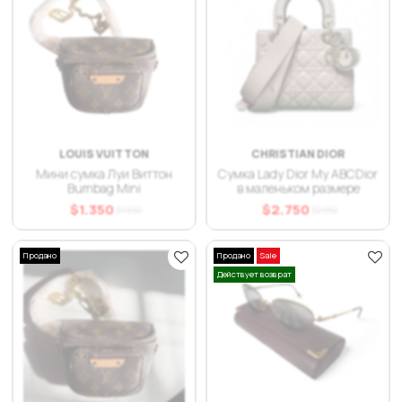
LOUIS VUITTON
CHRISTIAN DIOR
Мини сумка Луи Виттон
Сумка Lady Dior My ABCDior
Bumbag Mini
в маленьком размере
$
1.350
$
2.750
$
1.550
$
2.950
Продано
Продано
Sale
Действует возврат