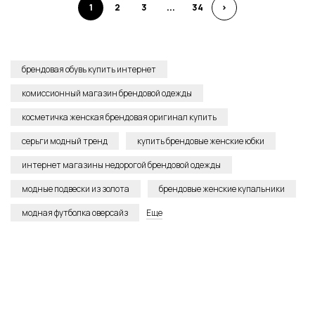
1
2
3
...
34
>
брендовая обувь купить интернет
комиссионный магазин брендовой одежды
косметичка женская брендовая оригинал купить
серьги модный тренд
купить брендовые женские юбки
интернет магазины недорогой брендовой одежды
модные подвески из золота
брендовые женские купальники
модная футболка оверсайз
Еще