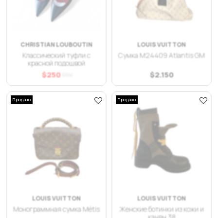
CHRISTIAN LOUBOUTIN
LOUIS VUITTON
Классический туфли с
Сумка M24409 Atlantis GM
красной подошвой
$
250
$
2.150
$
350
Продано
Продано
LOUIS VUITTON
LOUIS VUITTON
Монограммная сумка Métis
Женские ботинки из кожи и
канвы 38