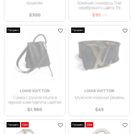
Кошелек
Кожаные сникерсы Trail
серебряного цвета 39
$
300
$
90
$
200
Продано
Продано
LOUIS VUITTON
LOUIS VUITTON
Сумка с ручкой Muria в
Мужской кожаный ремень
черной коже Mahina Leather
$
1.960
$
45
Продано
Sale
Продано
Sale