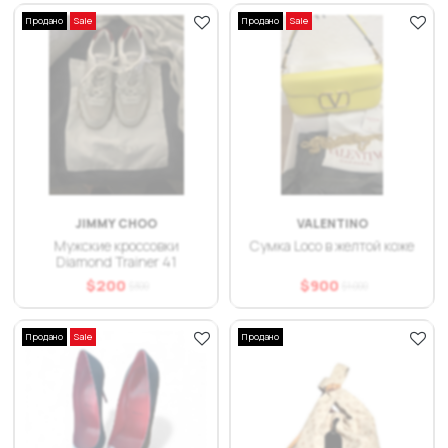
Продано
Sale
Продано
Sale
JIMMY CHOO
VALENTINO
Мужские кроссовки
Сумка Loco в желтой коже
Diamond Trainer 41
$
200
$
900
$
300
$
1.000
Продано
Sale
Продано